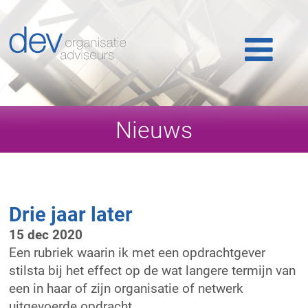
Home
Ons werk
Ons team
Nieuws
Publicaties
Nieuws
Drie jaar later
Klantlogin
15 dec 2020
Een rubriek waarin ik met een opdrachtgever
Contact
stilsta bij het effect op de wat langere termijn van
een in haar of zijn organisatie of netwerk
uitgevoerde opdracht.