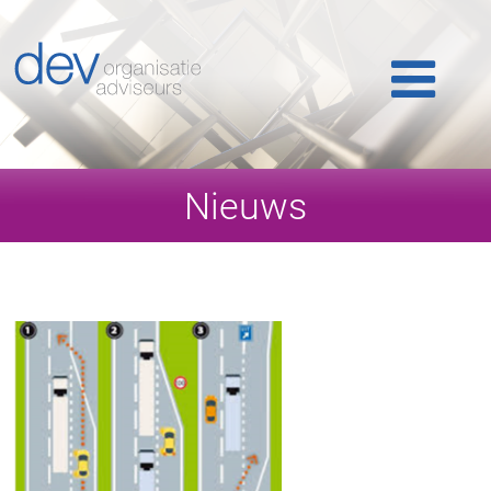
Home
Ons werk
Ons team
Nieuws
Publicaties
Nieuws
Klantlogin
Contact