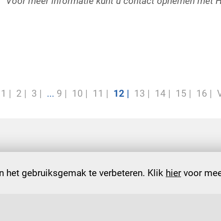
Voor meer informatie kunt u contact opnemen met Ha
1
2
3
...
9
10
11
12
13
14
15
16
Verbonden aan de zorg
 het gebruiksgemak te verbeteren. Klik
hier
voor meer
professionalisering
samenw