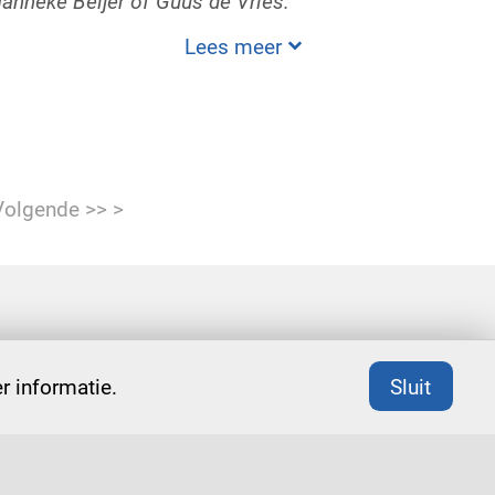
nneke Beijer of Guus de Vries.
Lees meer
Volgende >> >
 informatie.
Sluit
erking
medische staf en
msb