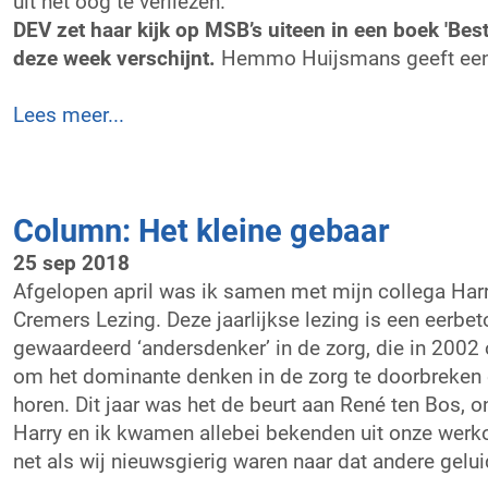
uit het oog te verliezen.
DEV zet haar kijk op MSB’s uiteen in een boek 'Bes
deze week verschijnt.
Hemmo Huijsmans geeft een 
Lees meer...
Column: Het kleine gebaar
25 sep 2018
Afgelopen april was ik samen met mijn collega Harr
Cremers Lezing. Deze jaarlijkse lezing is een eerbe
gewaardeerd ‘andersdenker’ in de zorg, die in 2002 
om het dominante denken in de zorg te doorbreken e
horen. Dit jaar was het de beurt aan René ten Bos, 
Harry en ik kwamen allebei bekenden uit onze werko
net als wij nieuwsgierig waren naar dat andere gelui