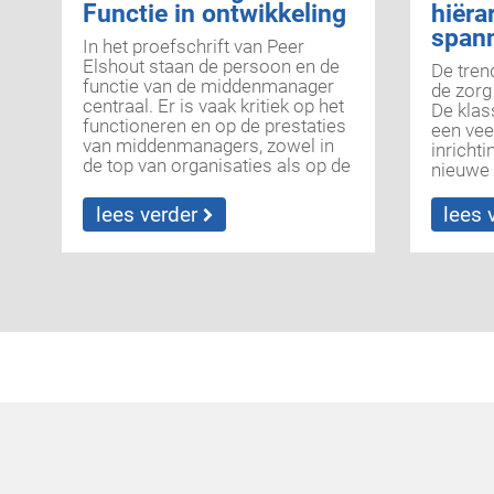
Functie in ontwikkeling
hiëra
span
In het proefschrift van Peer
Elshout staan de persoon en de
De tren
functie van de middenmanager
de zorg
centraal. Er is vaak kritiek op het
De klas
functioneren en op de prestaties
een vee
van middenmanagers, zowel in
inrichti
de top van organisaties als op de
nieuwe o
werkvloer. Het is ook geen
met hië
gemakkelijke functie.
besturi
lees verder
lees 
Middenmanagers zitten in een
netwerk
spagaat tussen...
om sam
geven, 
besturin
komt di
orde,...