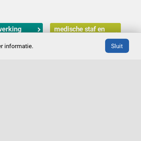
erking
medische staf en
msb
 informatie.
Sluit
De adviseurs zijn lid van de Orde van
organisatiekundigen en –adviseurs (Ooa).
rtogenbosch
routebeschrijving