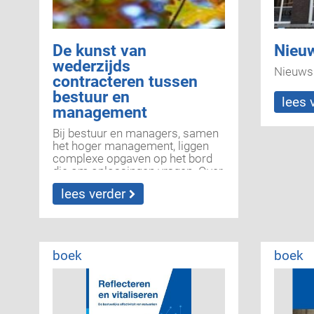
De kunst van
Nieuw
wederzijds
Nieuws
contracteren tussen
bestuur en
lees 
management
Bij bestuur en managers, samen
het hoger management, liggen
complexe opgaven op het bord
die om oplossingen vragen. Over
het belang en urgentie en het
lees verder
doel op hoofdlijnen zijn ze het
vaak wel eens, maar desondanks
zijn zowel de bestuurders als de
managers regelmatig
teleurgesteld en gefrustreerd bij
boek
boek
het bereiken van resultaten. Wat
gaat hier mis? En hoe kan goed
contracteren bijdragen aan een
oplossing?