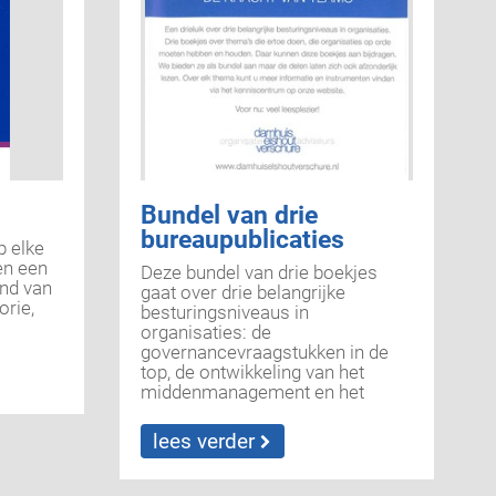
Bundel van drie
bureaupublicaties
p elke
en een
Deze bundel van drie boekjes
nd van
gaat over drie belangrijke
orie,
besturingsniveaus in
organisaties: de
governancevraagstukken in de
top, de ontwikkeling van het
middenmanagement en het
creëren van competente teams
aan de basis.
lees verder