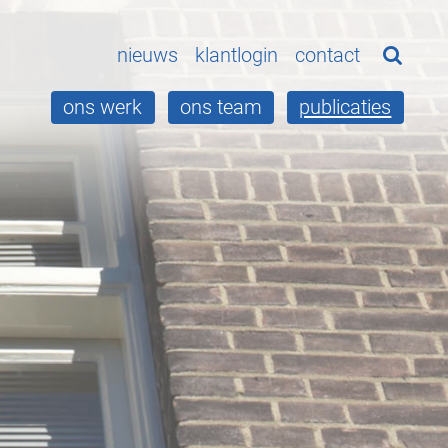
Home
nieuws
klantlogin
contact
ons werk
ons team
publicaties
Ons werk
Ons team
Publicaties
Nieuws
Klantlogin
Contact