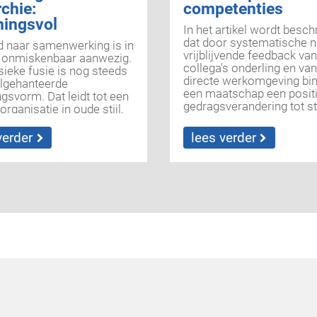
rchie:
competenties
ningsvol
In het artikel wordt besc
dat door systematische ni
d naar samenwerking is in
vrijblijvende feedback van
 onmiskenbaar aanwezig.
collega's onderling en van
sieke fusie is nog steeds
directe werkomgeving bi
lgehanteerde
een maatschap een posit
ngsvorm. Dat leidt tot een
gedragsverandering tot s
rganisatie in oude stijl,
kwam. Goed voor het
rarchisch gelegitimeerde
functioneren van het gehe
ng. Daarnaast zijn
verder
lees verder
dat van de individuele lede
organisaties in opkomst
het nieuwe visitatiesyst
enwerking vorm te
wordt professionele ontw
met andere
als kwaliteitsdomein
gsprincipes. In dit artikel
onderscheiden. Om...
t fenomeen nader aan de