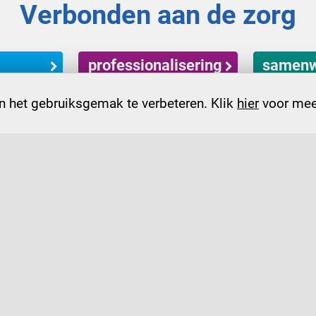
Verbonden aan de zorg
professionalisering
samenw
 het gebruiksgemak te verbeteren. Klik
hier
voor meer
contactformulier
reau@devoa.nl
Sint Jorisstraat 15, 5211 HA 's-He