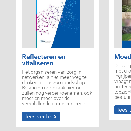
Reflecteren en
Moe
vitaliseren
De zorg
met gro
Het organiseren van zorg in
ingrijp
netwerken is niet meer weg te
vraagt 
denken in ons zorglandschap.
profess
Belang en noodzaak hiertoe
toezich
zullen nog verder toenemen, ook
bestuur
meer en meer over de
verschillende domeinen heen.
Pluriformiteit, ambiguïteit en
lees 
contextverschillen tussen de
lees verder
deelnemende organisaties zijn
een gegeven bij het organiseren
van zorg in netwerken. De