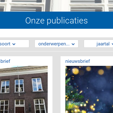
Onze publicaties
soort
onderwerpen...
jaartal
brief
nieuwsbrief