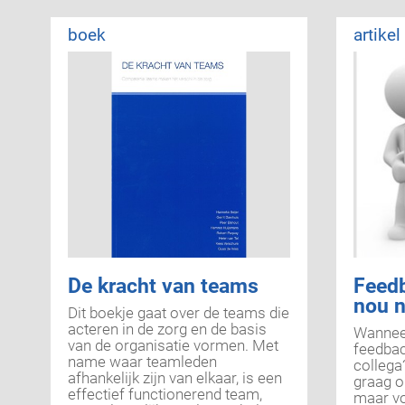
dynamiek en complexiteit laten
zich niet gemakkelijk
boek
artikel
versimpelen. Het besturen van en
acteren in netwerken vraagt veel
tijd en energie van professionals
en bestuurders.
De kracht van teams
Feedb
nou n
Dit boekje gaat over de teams die
acteren in de zorg en de basis
Wanneer
van de organisatie vormen. Met
feedbac
name waar teamleden
collega
afhankelijk zijn van elkaar, is een
graag o
effectief functionerend team,
maar vo