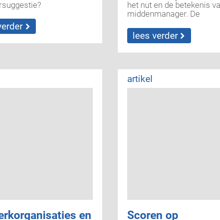
rsuggestie?
het nut en de betekenis v
middenmanager. De
middenmanager zelf is in 
verder
debat veelal 'de speelbal'
lees verder
effectiviteit van het
middenmanagement bevo
kan worden, is het...
artikel
rkorganisaties en
Scoren op