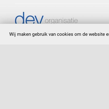
Wij maken gebruik van cookies om de website en
contact
073 612 45 45
bu
© 2026
d
amhuis
e
lshout
v
erschure
alge