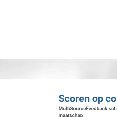
Scoren op c
MultiSourceFeedback schep
maatschap