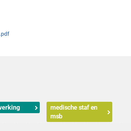
.pdf
erking
medische staf en
msb