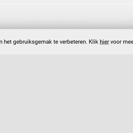
 het gebruiksgemak te verbeteren. Klik
hier
voor meer
contactformulier
reau@devoa.nl
Sint Jorisstraat 15, 5211 HA 's-He
mene voorwaarden
gedragsregels
klachtenregelin