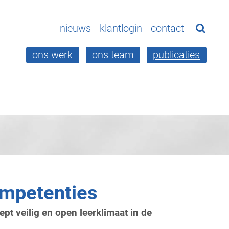
Home
nieuws
klantlogin
contact
ons werk
ons team
publicaties
Ons werk
Ons team
Publicaties
Nieuws
Klantlogin
ompetenties
Contact
t veilig en open leerklimaat in de