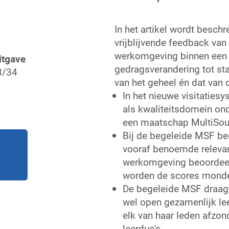
In het artikel wordt besch
vrijblijvende feedback van 
werkomgeving binnen een 
itgave
gedragsverandering tot st
3/34
van het geheel én dat van 
In het nieuwe visitaties
als kwaliteitsdomein on
een maatschap MultiSo
Bij de begeleide MSF beo
vooraf benoemde relevan
werkomgeving beoordeelt
worden de scores mondel
De begeleide MSF draagt 
wel open gezamenlijk le
elk van haar leden afzon
leerduo's.