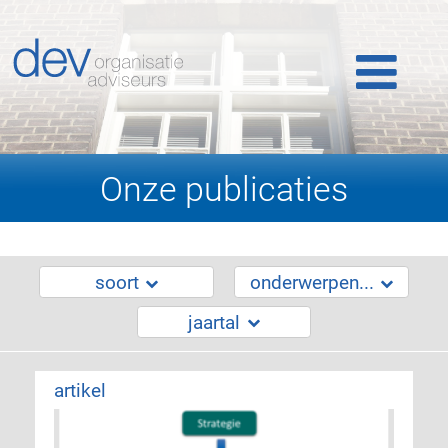
Home
Ons werk
Ons team
Onze publicaties
Publicaties
Nieuws
soort
onderwerpen...
jaartal
Klantlogin
artikel
Contact