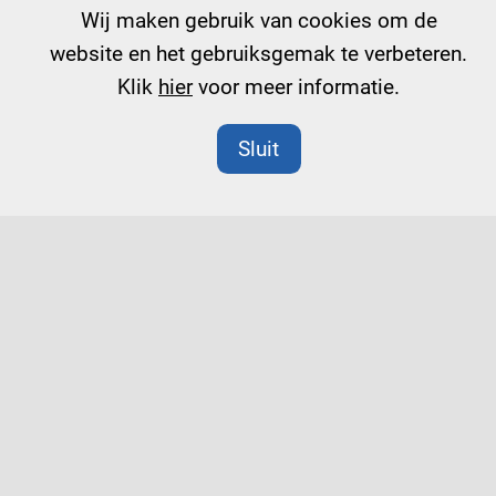
Wij maken gebruik van cookies om de
website en het gebruiksgemak te verbeteren.
Klik
hier
voor meer informatie.
Sluit
Zelforganisatie vraagt besturing
Dit boekje gaat over de besturing bij
vormen van zelforganisatie. Het begint
bij de vraag: waartoe zou je het doen?
Sluit het aan bij de missie en visie? Helpt
het je maatschappelijke doelen te
realisereen? En welke mate van
zelforganisatie past dan?