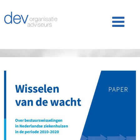
Home
Ons werk
Ons team
Publicaties
Nieuws
Klantlogin
Contact