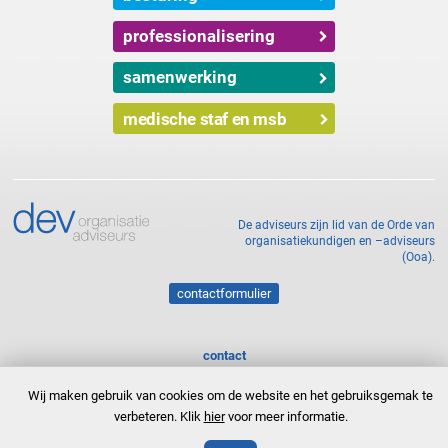
professionalisering
samenwerking
medische staf en msb
De adviseurs zijn lid van de Orde van
organisatiekundigen en –adviseurs
(Ooa).
contactformulier
contact
073 612 45 45
bureau@devoa.nl
Wij maken gebruik van cookies om de website en het gebruiksgemak te
Sint Jorisstraat 15, 5211 HA 's-Hertogenbosch
verbeteren. Klik
hier
voor meer informatie.
routebeschrijving