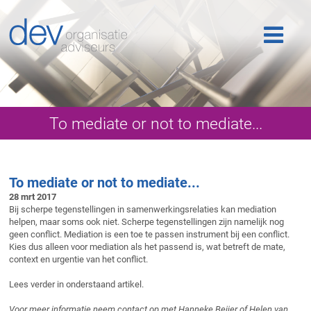
Home
Ons werk
Ons team
Publicaties
To mediate or not to mediate...
Nieuws
Klantlogin
To mediate or not to mediate...
Contact
28 mrt 2017
Bij scherpe tegenstellingen in samenwerkingsrelaties kan mediation
helpen, maar soms ook niet. Scherpe tegenstellingen zijn namelijk nog
geen conflict. Mediation is een toe te passen instrument bij een conflict.
Kies dus alleen voor mediation als het passend is, wat betreft de mate,
context en urgentie van het conflict.
Lees verder in onderstaand artikel.
Voor meer informatie neem contact op met Hanneke Beijer of Helen van