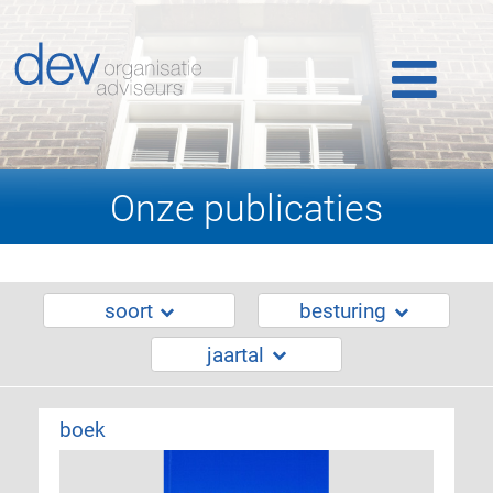
Home
Ons werk
Ons team
Onze publicaties
Publicaties
Nieuws
soort
besturing
jaartal
Klantlogin
boek
Contact