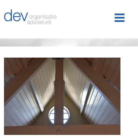
Home
Ons werk
Ons team
Publicaties
Nieuws
Klantlogin
Contact