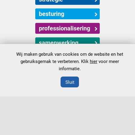
besturing
professionalisering
samenwerking
Wij maken gebruik van cookies om de website en het
medische staf en msb
gebruiksgemak te verbeteren. Klik
hier
voor meer
informatie.
Sluit
De adviseurs zijn lid van de Orde
van organisatiekundigen en –
adviseurs (Ooa).
contactformulier