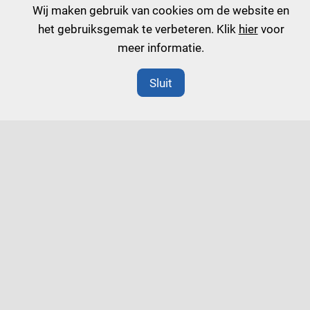
Wij maken gebruik van cookies om de website en
het gebruiksgemak te verbeteren. Klik
hier
voor
meer informatie.
Sluit
Verbonden aan de zorg
strategie
besturing
professionalisering
samenwerking
medische staf en