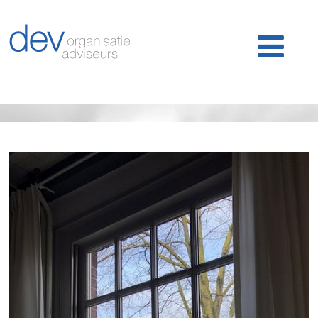
Home
Ons werk
Ons team
Publicaties
Nieuws
Klantlogin
Contact