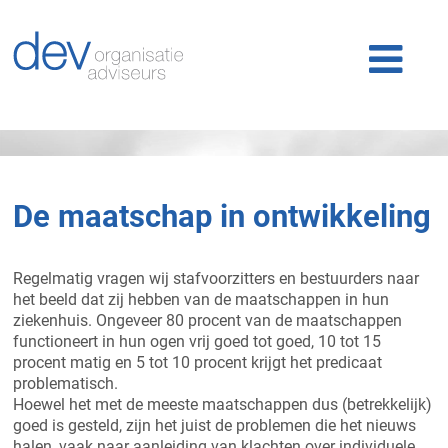
Home
Ons werk
Ons team
Publicaties
De maatschap in ontwikkeling
Nieuws
Klantlogin
Regelmatig vragen wij stafvoorzitters en bestuurders naar
het beeld dat zij hebben van de maatschappen in hun
Contact
ziekenhuis. Ongeveer 80 procent van de maatschappen
functioneert in hun ogen vrij goed tot goed, 10 tot 15
procent matig en 5 tot 10 procent krijgt het predicaat
problematisch.
Hoewel het met de meeste maatschappen dus (betrekkelijk)
goed is gesteld, zijn het juist de problemen die het nieuws
halen, vaak naar aanleiding van klachten over individuele