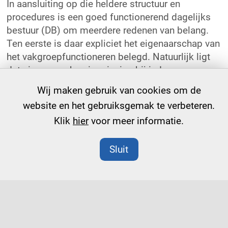
In aansluiting op die heldere structuur en
procedures is een goed functionerend dagelijks
bestuur (DB) om meerdere redenen van belang.
Ten eerste is daar expliciet het eigenaarschap van
het vakgroepfunctioneren belegd. Natuurlijk ligt
dat eigenaarschap in principe bij iedereen, maar
het is goed als enkele vakgroepleden daar
Wij maken gebruik van cookies om de
specifiek aandacht voor hebben, zaken tijdig
website en het gebruiksgemak te verbeteren.
signaleren en ook gelegitimeerd zijn om deze aan
Klik
hier
voor meer informatie.
te pakken. Draagvlak van het DB is daarbij
natuurlijk een belangrijke randvoorwaarde. De
Sluit
tweede toegevoegde waarde van het DB is het
voeren van regie en het bewaken van heldere en
zorgvuldige processen en procedures. Zoals
aangegeven bij het vorige punt zijn deze van
belang voor de veiligheid en voorspelbaarheid
binnen de groep, zeker wanneer daar wrijving of