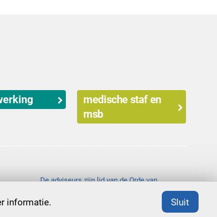
erking
medische staf en
msb
De adviseurs zijn lid van de Orde van
organisatiekundigen en –adviseurs (Ooa).
 informatie.
Sluit