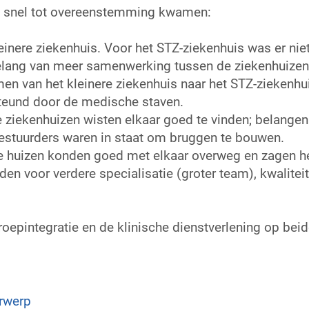
o snel tot overeenstemming kwamen:
leinere ziekenhuis. Voor het STZ-ziekenhuis was er nie
elang van meer samenwerking tussen de ziekenhuize
men van het kleinere ziekenhuis naar het STZ-ziekenhu
teund door de medische staven.
 ziekenhuizen wisten elkaar goed te vinden; belange
bestuurders waren in staat om bruggen te bouwen.
de huizen konden goed met elkaar overweg en zagen h
den voor verdere specialisatie (groter team), kwalitei
oepintegratie en de klinische dienstverlening op beide
erwerp