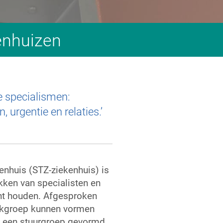
enhuizen
ie specialismen:
 urgentie en relaties.’
kenhuis (STZ-ziekenhuis) is
kken van specialisten en
ucht houden. Afgesproken
vakgroep kunnen vormen
rd een stuurgroep gevormd