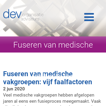
Home
Ons werk
Ons team
Fuseren van medische
Publicaties
vakgroepen: vijf
Nieuws
Fuseren van medische
faalfactoren
Klantlogin
vakgroepen: vijf faalfactoren
2 jun 2020
Contact
Veel medische vakgroepen hebben afgelopen
jaren al eens een fusieproces meegemaakt. Vaak