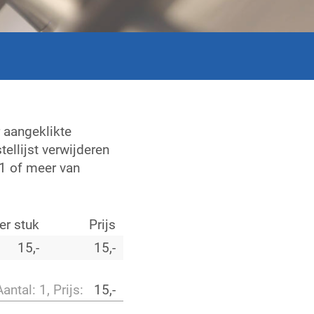
r aangeklikte
tellijst verwijderen
 11 of meer van
er stuk
Prijs
15,-
15,-
Aantal: 1, Prijs:
15,-