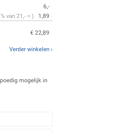
6,-
 % van 21,- = )
1,89
€ 22,89
Verder winkelen ›
spoedig mogelijk in