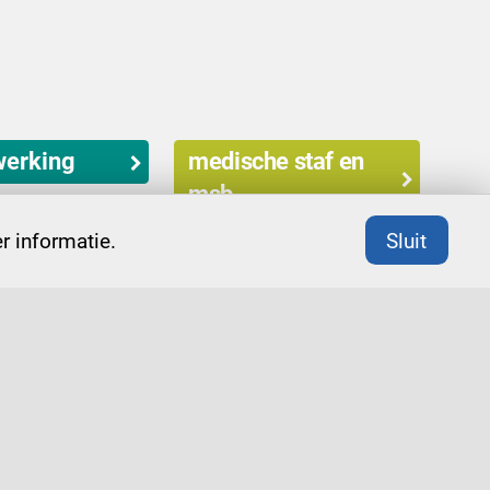
erking
medische staf en
msb
 informatie.
Sluit
De adviseurs zijn lid van de Orde van
organisatiekundigen en –adviseurs (Ooa).